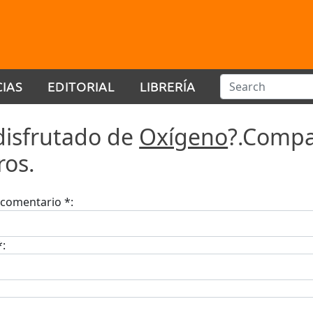
CIAS
EDITORIAL
LIBRERÍA
disfrutado de
Oxígeno
?.Compa
ros.
u comentario *:
*: