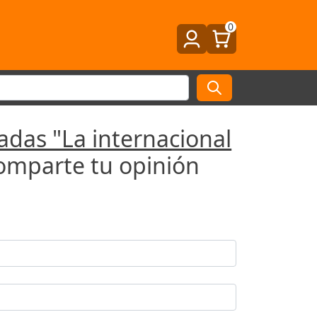
0
das "La internacional
omparte tu opinión