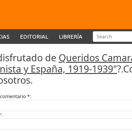
CIAS
EDITORIAL
LIBRERÍA
disfrutado de
Queridos Camara
ista y España, 1919-1939"
?.C
osotros.
u comentario *:
*: