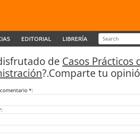
CIAS
EDITORIAL
LIBRERÍA
disfrutado de
Casos Prácticos 
istración
?.Comparte tu opinió
u comentario *:
*: