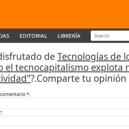
CIAS
EDITORIAL
LIBRERÍA
disfrutado de
Tecnologías de l
 el tecnocapitalismo explota 
tividad"
?.Comparte tu opinión 
u comentario *:
*: