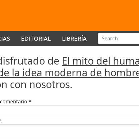
CIAS
EDITORIAL
LIBRERÍA
disfrutado de
El mito del huma
s de la idea moderna de hombr
ón con nosotros.
u comentario *:
*: