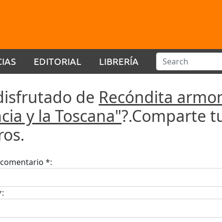
CIAS
EDITORIAL
LIBRERÍA
disfrutado de
Recóndita armon
cia y la Toscana"
?.Comparte t
ros.
u comentario *:
*: