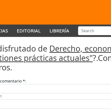
CIAS
EDITORIAL
LIBRERÍA
disfrutado de
Derecho, econo
iones prácticas actuales"
?.Co
ros.
u comentario *:
*: