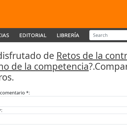
CIAS
EDITORIAL
LIBRERÍA
disfrutado de
Retos de la contr
ho de la competencia
?.Compar
ros.
u comentario *:
*: