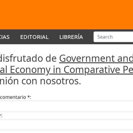
CIAS
EDITORIAL
LIBRERÍA
disfrutado de
Government and
ical Economy in Comparative Pe
inión con nosotros.
u comentario *:
*: