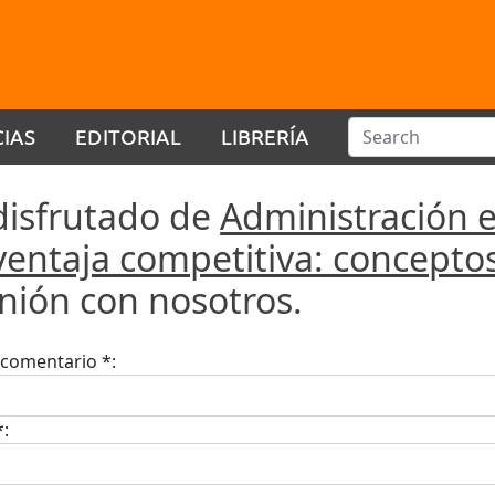
CIAS
EDITORIAL
LIBRERÍA
disfrutado de
Administración e
ventaja competitiva: conceptos
inión con nosotros.
u comentario *:
*: