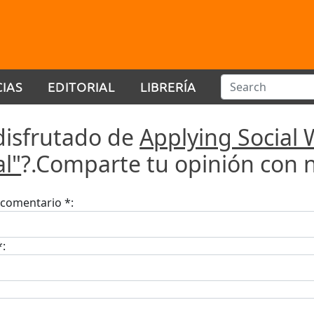
CIAS
EDITORIAL
LIBRERÍA
disfrutado de
Applying Social 
al"
?.Comparte tu opinión con 
u comentario *:
*: