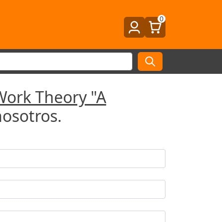
0
Work Theory "A
nosotros.