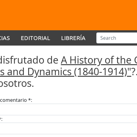
CIAS
EDITORIAL
LIBRERÍA
disfrutado de
A History of the
rs and Dynamics (1840-1914)"
?
osotros.
u comentario *:
*: