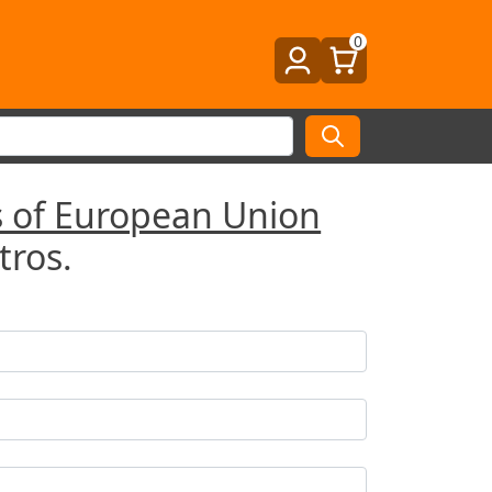
0
 of European Union
tros.